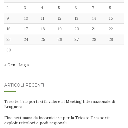
2
3
4
5
6
7
8
9
10
11
12
13
14
15
16
17
18
19
20
21
22
23
24
25
26
27
28
29
30
« Gen
Lug »
ARTICOLI RECENTI
Trieste Trasporti si fa valere al Meeting Internazionale di
Brugnera
Fine settimana da incorniciare per la Trieste Trasporti:
exploit tricolori e podi regionali