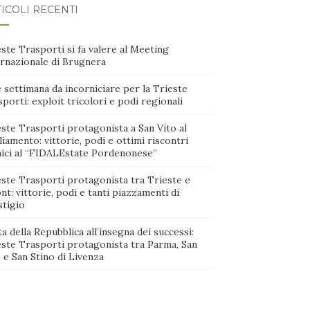
ICOLI RECENTI
ste Trasporti si fa valere al Meeting
ernazionale di Brugnera
 settimana da incorniciare per la Trieste
porti: exploit tricolori e podi regionali
ste Trasporti protagonista a San Vito al
iamento: vittorie, podi e ottimi riscontri
nici al “FIDALEstate Pordenonese”
este Trasporti protagonista tra Trieste e
nt: vittorie, podi e tanti piazzamenti di
stigio
a della Repubblica all’insegna dei successi:
este Trasporti protagonista tra Parma, San
 e San Stino di Livenza