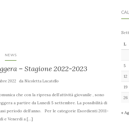
CA
Set
L
NEWS
5
eggera – Stagione 2022-2023
12
da
mbre 2022
Nicoletta Lucatello
19
munica che con la ripresa dell’attività giovanile , sono
26
 leggera a partire da Lunedì 5 settembre. La possibilità di
iasi periodo dell’anno. Per le categorie Esordienti 2011-
« A
edì e Venerdì a […]