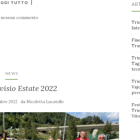
EGGI TUTTO
ART
 nessun commento
Trie
Int
Fine
Tras
Trie
Tagl
tec
NEWS
Tri
isio Estate 2022
Vajo
pre
da
mbre 2022
Nicoletta Lucatello
Fest
Tri
Vito