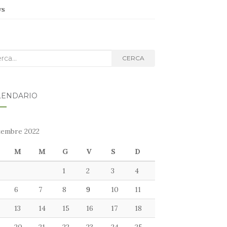
ws
ca
CERCA
g:
LENDARIO
tembre 2022
M
M
G
V
S
D
1
2
3
4
6
7
8
9
10
11
13
14
15
16
17
18