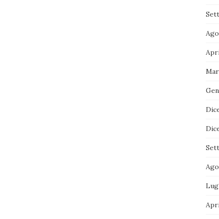
Set
Ago
Apr
Mar
Gen
Dic
Dic
Set
Ago
Lug
Apri