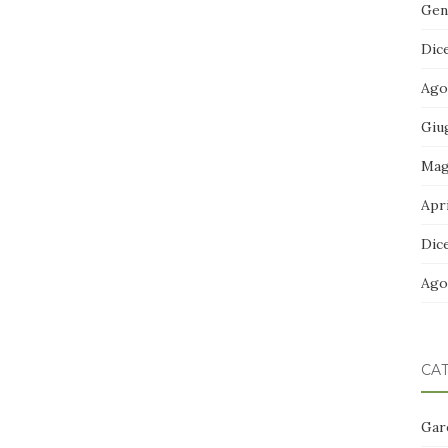
Gen
Dic
Ago
Giu
Mag
Apri
Dic
Ago
CA
Gar