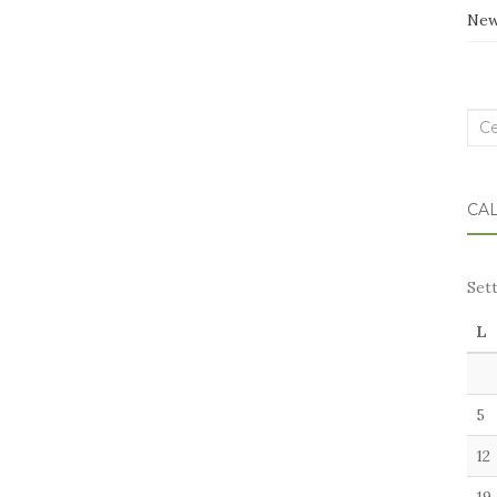
Ne
Cer
nel
blo
CA
Set
L
5
12