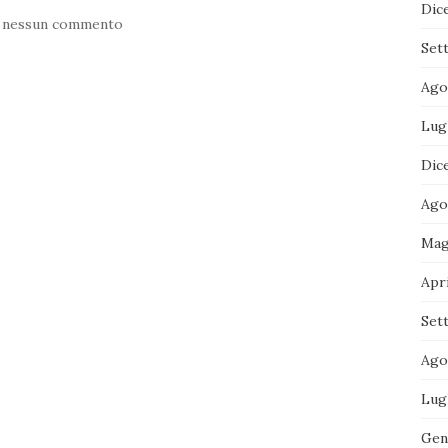
Dic
 nessun commento
Set
Ago
Lug
Dic
Ago
Mag
Apri
Set
Ago
Lug
Gen