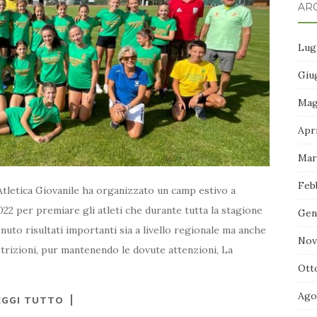
ARC
Lug
Giu
Mag
Apr
Mar
Feb
Atletica Giovanile ha organizzato un camp estivo a
22 per premiare gli atleti che durante tutta la stagione
Gen
uto risultati importanti sia a livello regionale ma anche
Nov
strizioni, pur mantenendo le dovute attenzioni, La
Ott
Ago
EGGI TUTTO