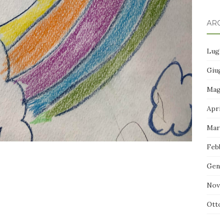
ARC
Lug
Giu
Mag
Apr
Mar
Feb
Gen
Nov
Ott