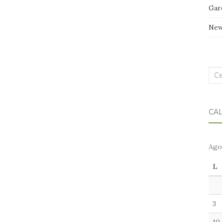
Gar
Ne
Cer
nel
blo
CA
Ago
L
3