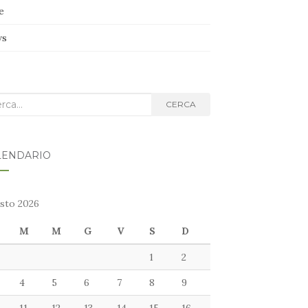
e
ws
ca
CERCA
g:
LENDARIO
sto 2026
M
M
G
V
S
D
1
2
4
5
6
7
8
9