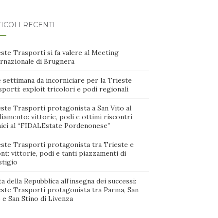
ICOLI RECENTI
ste Trasporti si fa valere al Meeting
ernazionale di Brugnera
 settimana da incorniciare per la Trieste
porti: exploit tricolori e podi regionali
ste Trasporti protagonista a San Vito al
iamento: vittorie, podi e ottimi riscontri
nici al “FIDALEstate Pordenonese”
este Trasporti protagonista tra Trieste e
nt: vittorie, podi e tanti piazzamenti di
stigio
a della Repubblica all’insegna dei successi:
este Trasporti protagonista tra Parma, San
 e San Stino di Livenza