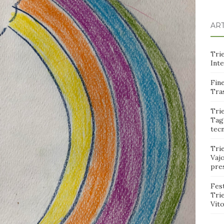
ART
Trie
Int
Fine
Tras
Trie
Tagl
tec
Tri
Vajo
pre
Fest
Tri
Vito