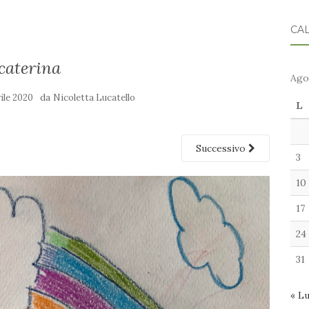
CA
caterina
Ago
da
rile 2020
Nicoletta Lucatello
L
Successivo
3
10
17
24
31
« L