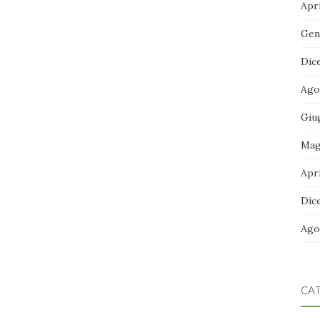
Apri
Gen
Dic
Ago
Giu
Mag
Apri
Dic
Ago
CA