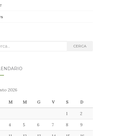
e
ws
ca
CERCA
g:
LENDARIO
sto 2026
M
M
G
V
S
D
1
2
4
5
6
7
8
9