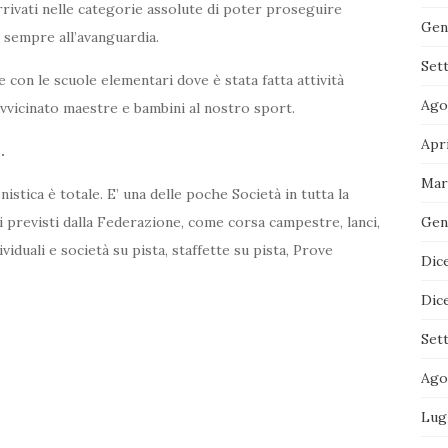
arrivati nelle categorie assolute di poter proseguire
Gen
e sempre all’avanguardia.
Set
 con le scuole elementari dove è stata fatta attività
Ago
avvicinato maestre e bambini al nostro sport.
Apr
.
Mar
nistica è totale. E’ una delle poche Società in tutta la
Gen
i previsti dalla Federazione, come corsa campestre, lanci,
viduali e società su pista, staffette su pista, Prove
Dic
Dic
Set
Ago
Lug