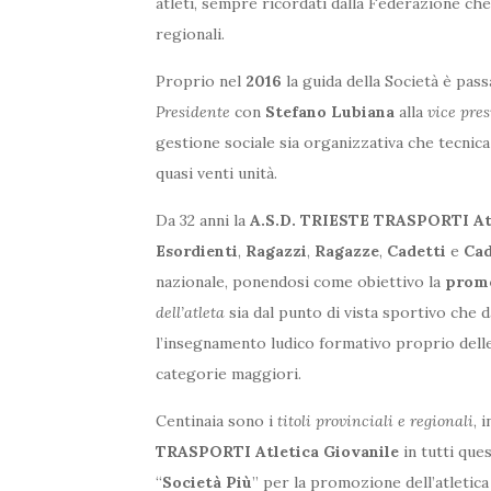
atleti, sempre ricordati dalla Federazione che
regionali.
Proprio nel
2016
la guida della Società è pas
Presidente
con
Stefano Lubiana
alla
vice pre
gestione sociale sia organizzativa che tecnica
quasi venti unità.
Da 32 anni la
A.S.D. TRIESTE TRASPORTI Atl
Esordienti
,
Ragazzi
,
Ragazze
,
Cadetti
e
Cad
nazionale, ponendosi come obiettivo la
promo
dell’atleta
sia dal punto di vista sportivo che 
l’insegnamento ludico formativo proprio delle
categorie maggiori.
Centinaia sono i
titoli provinciali e regionali
, 
TRASPORTI Atletica Giovanile
in tutti ques
“
Società Più
” per la promozione dell’atletica