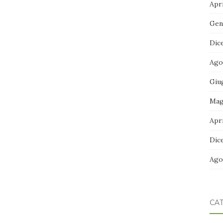
Apri
Gen
Dic
Ago
Giu
Mag
Apri
Dic
Ago
CA