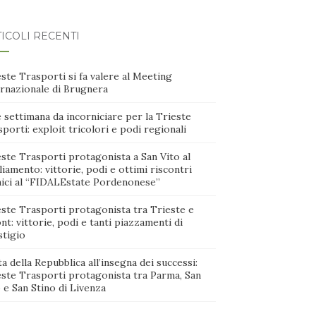
ICOLI RECENTI
ste Trasporti si fa valere al Meeting
ernazionale di Brugnera
 settimana da incorniciare per la Trieste
porti: exploit tricolori e podi regionali
ste Trasporti protagonista a San Vito al
iamento: vittorie, podi e ottimi riscontri
nici al “FIDALEstate Pordenonese”
este Trasporti protagonista tra Trieste e
nt: vittorie, podi e tanti piazzamenti di
stigio
a della Repubblica all’insegna dei successi:
este Trasporti protagonista tra Parma, San
 e San Stino di Livenza