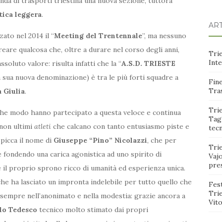
enda di trasporti triestina una nuova sezione, tuttora
etica leggera
.
ART
ato nel 2014 il “
Meeting del Trentennale
”, ma nessuno
reare qualcosa che, oltre a durare nel corso degli anni,
Trie
Int
soluto valore: risulta infatti che la “
A.S.D. TRIESTE
la sua nuova denominazione) è tra le più forti squadre a
Fine
Tras
a Giulia
.
Trie
lche modo hanno partecipato a questa veloce e continua
Tagl
non ultimi
atleti
che calcano con tanto entusiasmo piste e
tec
spicca il nome di
Giuseppe “Pino” Nicolazzi
, che per
Tri
e fondendo una carica agonistica ad uno spirito di
Vajo
pre
il proprio sprono ricco di umanità ed esperienza unica.
he ha lasciato un impronta indelebile per tutto quello che
Fest
Tri
sempre nell’anonimato e nella modestia: grazie ancora a
Vito
lo Tedesco
tecnico molto stimato dai propri