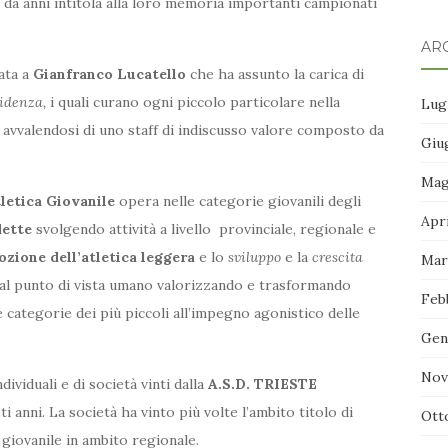
 da anni intitola alla loro memoria importanti campionati
ARC
sata a
Gianfranco Lucatello
che ha assunto la carica di
sidenza,
i quali curano ogni piccolo particolare nella
Lug
 avvalendosi di uno staff di indiscusso valore composto da
Giu
Mag
etica Giovanile
opera nelle categorie giovanili degli
Apr
ette
svolgendo attività a livello provinciale, regionale e
zione dell’atletica leggera
e lo
sviluppo
e la
crescita
Mar
dal punto di vista umano valorizzando e trasformando
Feb
 categorie dei più piccoli all’impegno agonistico delle
Gen
Nov
individuali e di società vinti dalla
A.S.D. TRIESTE
ti anni. La società ha vinto più volte l’ambito titolo di
Ott
 giovanile in ambito regionale.