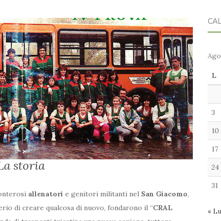
CA
Ago
L
3
10
17
La storia
24
31
onterosi
allenatori
e genitori militanti nel
San Giacomo
,
derio di creare qualcosa di nuovo, fondarono il “
CRAL
« L