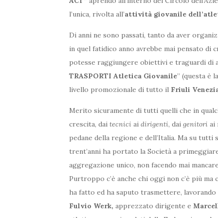
ACT”
aprendo all’interno del Circolo dell’Azi
l’unica, rivolta all’
attività giovanile dell’atl
Di anni ne sono passati, tanto da aver organizz
in quel fatidico anno avrebbe mai pensato di c
potesse raggiungere obiettivi e traguardi di as
TRASPORTI Atletica Giovanile
” (questa è 
livello promozionale di tutto il
Friuli Venezi
Merito sicuramente di tutti quelli che in qua
crescita, dai
tecnici
ai
dirigenti
, dai
genitori
ai 
pedane della regione e dell’Italia. Ma su tutti 
trent’anni ha portato la Società a primeggiar
aggregazione unico, non facendo mai mancare 
Purtroppo c’è anche chi oggi non c’è più ma c
ha fatto ed ha saputo trasmettere, lavorando 
Fulvio Werk,
apprezzato dirigente e
Marcel