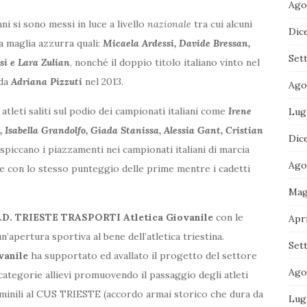
Ago
nni si sono messi in luce a livello
nazionale
tra cui alcuni
Dic
a maglia azzurra quali:
Micaela Ardessi, Davide Bressan,
Set
si e Lara Zulian
, nonché il doppio titolo italiano vinto nel
 da
Adriana Pizzuti
nel 2013.
Ago
i atleti saliti sul podio dei campionati italiani come
Irene
Lug
 Isabella Grandolfo, Giada Stanissa, Alessia Gant, Cristian
Dic
a spiccano i piazzamenti nei campionati italiani di marcia
Ago
e con lo stesso punteggio delle prime mentre i cadetti
Mag
.D. TRIESTE TRASPORTI Atletica Giovanile
con le
Apri
un’apertura sportiva al bene dell’atletica triestina.
Set
vanile
ha supportato ed avallato il progetto del settore
Ago
categorie allievi promuovendo il passaggio degli atleti
minili al CUS TRIESTE (accordo armai storico che dura da
Lug