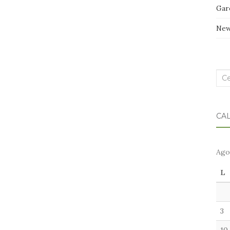
Gar
Ne
Cer
nel
blo
CA
Ago
L
3