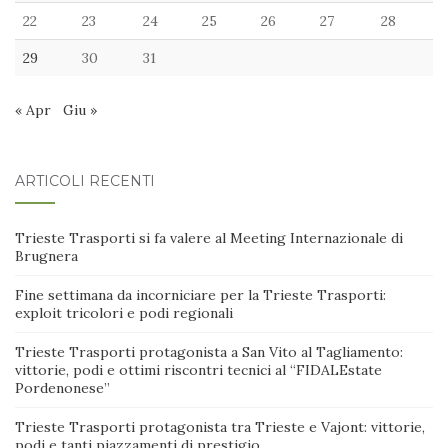
22
23
24
25
26
27
28
29
30
31
« Apr
Giu »
ARTICOLI RECENTI
Trieste Trasporti si fa valere al Meeting Internazionale di
Brugnera
Fine settimana da incorniciare per la Trieste Trasporti:
exploit tricolori e podi regionali
Trieste Trasporti protagonista a San Vito al Tagliamento:
vittorie, podi e ottimi riscontri tecnici al “FIDALEstate
Pordenonese”
Trieste Trasporti protagonista tra Trieste e Vajont: vittorie,
podi e tanti piazzamenti di prestigio