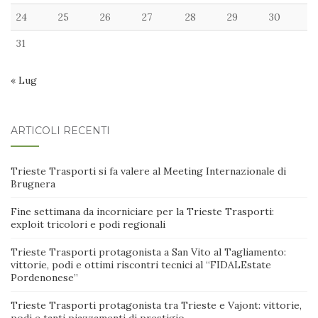
24
25
26
27
28
29
30
31
« Lug
ARTICOLI RECENTI
Trieste Trasporti si fa valere al Meeting Internazionale di
Brugnera
Fine settimana da incorniciare per la Trieste Trasporti:
exploit tricolori e podi regionali
Trieste Trasporti protagonista a San Vito al Tagliamento:
vittorie, podi e ottimi riscontri tecnici al “FIDALEstate
Pordenonese”
Trieste Trasporti protagonista tra Trieste e Vajont: vittorie,
podi e tanti piazzamenti di prestigio