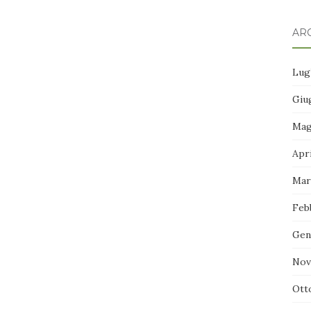
ARC
Lug
Giu
Mag
Apr
Mar
Feb
Gen
Nov
Ott