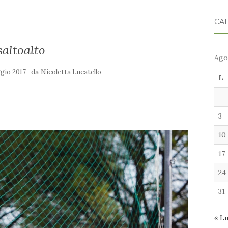
CA
saltoalto
Ago
da
gio 2017
Nicoletta Lucatello
L
3
10
17
24
31
« L