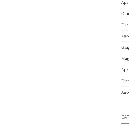
Apri
Gen
Dic
Ago
Giu
Mag
Apri
Dic
Ago
CA