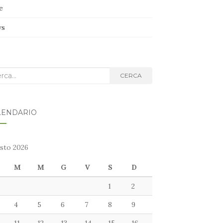
e
ws
ca
CERCA
g:
LENDARIO
sto 2026
M
M
G
V
S
D
1
2
4
5
6
7
8
9