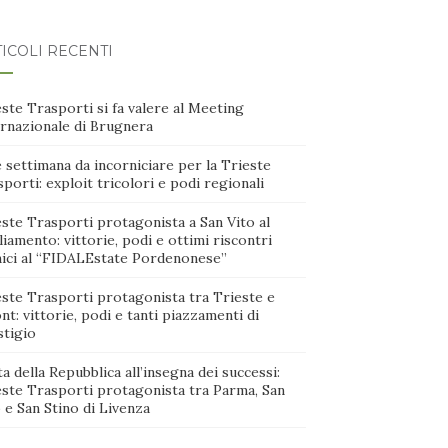
ICOLI RECENTI
ste Trasporti si fa valere al Meeting
ernazionale di Brugnera
 settimana da incorniciare per la Trieste
porti: exploit tricolori e podi regionali
ste Trasporti protagonista a San Vito al
iamento: vittorie, podi e ottimi riscontri
nici al “FIDALEstate Pordenonese”
este Trasporti protagonista tra Trieste e
nt: vittorie, podi e tanti piazzamenti di
stigio
a della Repubblica all’insegna dei successi:
este Trasporti protagonista tra Parma, San
 e San Stino di Livenza