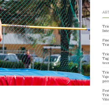
ART
Trie
Int
Fine
Tras
Trie
Tagl
tec
Tri
Vajo
pre
Fest
Tri
Vito