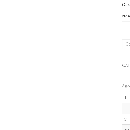
Gar
Ne
Cer
nel
blo
CA
Ago
L
3