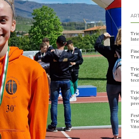
ART
Trie
Int
Fine
Tras
Trie
Tagl
tec
Tri
Vajo
pre
Fest
Tri
Vito