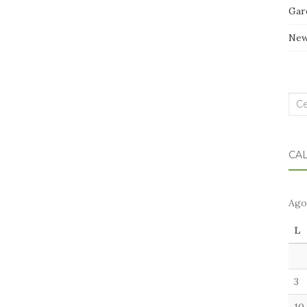
Gar
Ne
Cer
nel
blo
CA
Ago
L
3