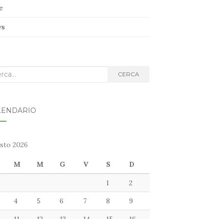
e
ws
ca
CERCA
g:
LENDARIO
sto 2026
M
M
G
V
S
D
1
2
4
5
6
7
8
9