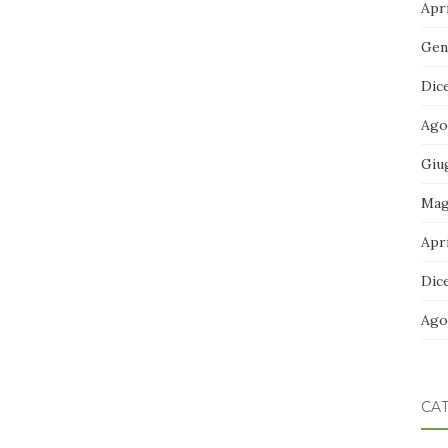
Apri
Gen
Dic
Ago
Giu
Mag
Apri
Dic
Ago
CA