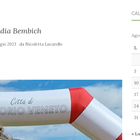
CA
dia Bembich
Ago
da
gio 2023
Nicoletta Lucatello
L
3
10
17
24
31
« L