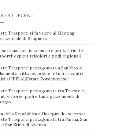
ICOLI RECENTI
ste Trasporti si fa valere al Meeting
ernazionale di Brugnera
 settimana da incorniciare per la Trieste
porti: exploit tricolori e podi regionali
ste Trasporti protagonista a San Vito al
iamento: vittorie, podi e ottimi riscontri
nici al “FIDALEstate Pordenonese”
este Trasporti protagonista tra Trieste e
nt: vittorie, podi e tanti piazzamenti di
stigio
a della Repubblica all’insegna dei successi:
este Trasporti protagonista tra Parma, San
 e San Stino di Livenza