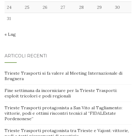
24
25
26
27
28
29
30
31
« Lug
ARTICOLI RECENTI
Trieste Trasporti si fa valere al Meeting Internazionale di
Brugnera
Fine settimana da incorniciare per la Trieste Trasporti:
exploit tricolori e podi regionali
Trieste Trasporti protagonista a San Vito al Tagliamento:
vittorie, podi e ottimi riscontri tecnici al “FIDALEstate
Pordenonese”
Trieste Trasporti protagonista tra Trieste e Vajont: vittorie,
podi e tanti piazzamenti di prestigio