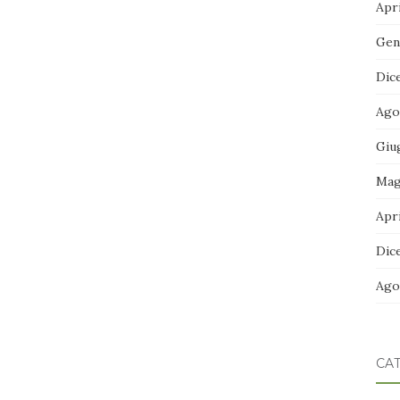
Apri
Gen
Dic
Ago
Giu
Mag
Apri
Dic
Ago
CA