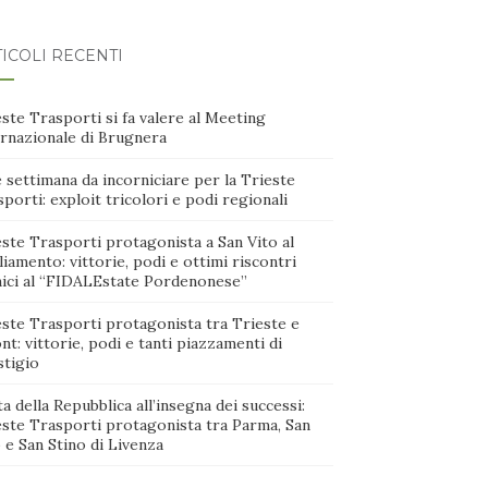
ICOLI RECENTI
ste Trasporti si fa valere al Meeting
ernazionale di Brugnera
 settimana da incorniciare per la Trieste
porti: exploit tricolori e podi regionali
ste Trasporti protagonista a San Vito al
iamento: vittorie, podi e ottimi riscontri
nici al “FIDALEstate Pordenonese”
este Trasporti protagonista tra Trieste e
nt: vittorie, podi e tanti piazzamenti di
stigio
a della Repubblica all’insegna dei successi:
este Trasporti protagonista tra Parma, San
 e San Stino di Livenza