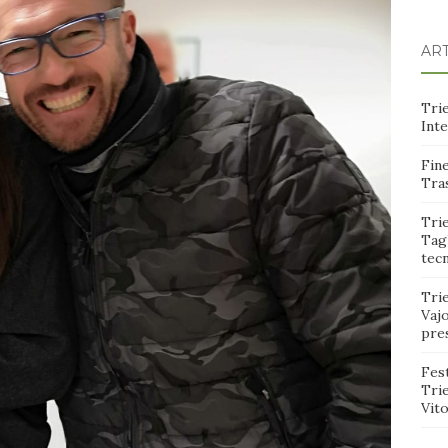
ART
Trie
Int
Fine
Tras
Trie
Tagl
tec
Tri
Vajo
pre
Fest
Tri
Vito