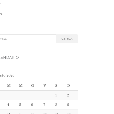
e
ws
ca
CERCA
g:
LENDARIO
sto 2026
M
M
G
V
S
D
1
2
4
5
6
7
8
9