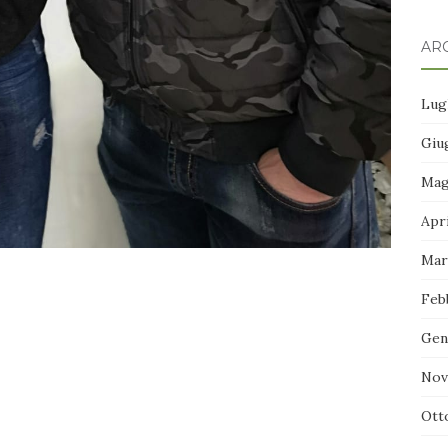
ARC
Lug
Giu
Mag
Apr
Mar
Feb
Gen
Nov
Ott