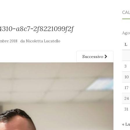
CA
4310-a8c7-2f8221099f2f
Ago
da
mbre 2018
Nicoletta Lucatello
L
Successivo
3
10
17
24
31
« L