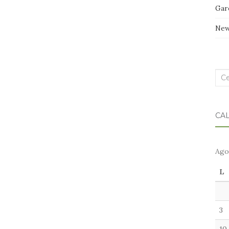
Gar
Ne
Cer
nel
blo
CA
Ago
L
3