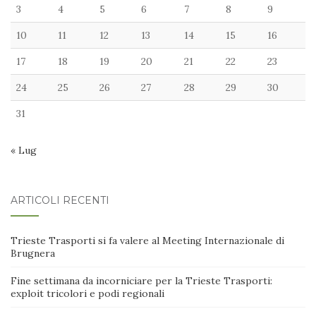
3
4
5
6
7
8
9
10
11
12
13
14
15
16
17
18
19
20
21
22
23
24
25
26
27
28
29
30
31
« Lug
ARTICOLI RECENTI
Trieste Trasporti si fa valere al Meeting Internazionale di
Brugnera
Fine settimana da incorniciare per la Trieste Trasporti:
exploit tricolori e podi regionali