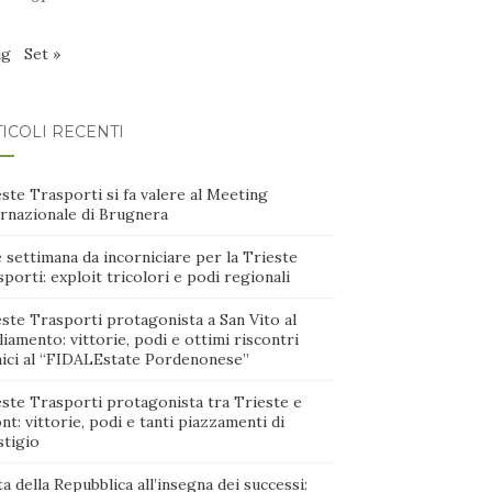
ug
Set »
ICOLI RECENTI
ste Trasporti si fa valere al Meeting
ernazionale di Brugnera
 settimana da incorniciare per la Trieste
porti: exploit tricolori e podi regionali
ste Trasporti protagonista a San Vito al
iamento: vittorie, podi e ottimi riscontri
nici al “FIDALEstate Pordenonese”
este Trasporti protagonista tra Trieste e
nt: vittorie, podi e tanti piazzamenti di
stigio
a della Repubblica all’insegna dei successi: