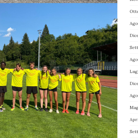
Ott
Ago
Dic
Set
Ago
Lug
Dic
Ago
Mag
Apri
Set