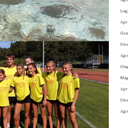
Lug
Apri
Gen
Dic
Ago
Giu
Mag
Apri
Dic
Ago