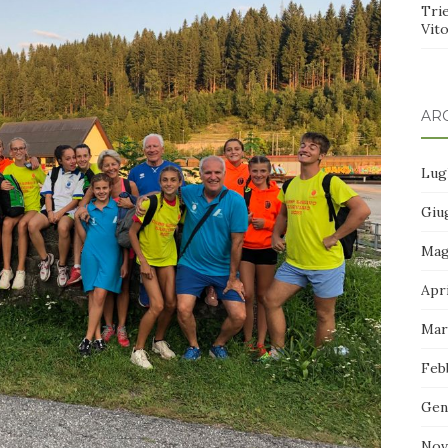
Tri
Vito
ARC
Lug
Giu
Mag
Apr
Mar
Feb
Gen
Nov