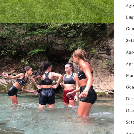
Ago
Lug
Gen
Set
Ago
Apr
Mar
Gen
Dic
Dic
Set
Ago