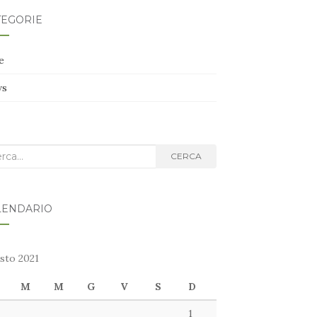
TEGORIE
e
ws
ca
CERCA
g:
LENDARIO
sto 2021
M
M
G
V
S
D
1