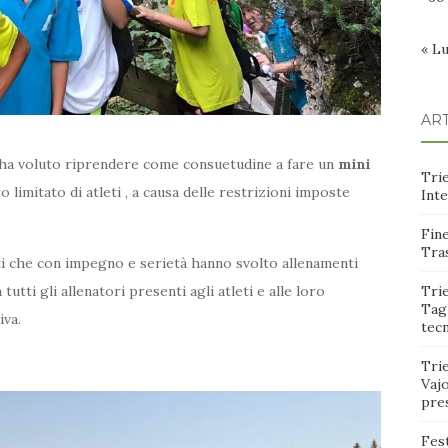
« L
ART
à ha voluto riprendere come consuetudine a fare un
mini
Trie
 limitato di atleti , a causa delle restrizioni imposte
Int
Fine
Tras
leti che con impegno e serietà hanno svolto allenamenti
tti gli allenatori presenti agli atleti e alle loro
Trie
Tagl
iva.
tec
Tri
Vajo
pre
Fest