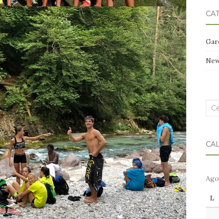
CA
Gar
Ne
Cer
nel
blo
CA
Ago
L