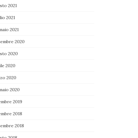
sto 2021
lio 2021
naio 2021
tembre 2020
sto 2020
ile 2020
zo 2020
naio 2020
embre 2019
embre 2018
tembre 2018
sto 2018