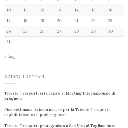
10
11
12
13
14
15
16
17
18
19
20
21
22
23
24
25
26
27
28
29
30
31
« Lug
ARTICOLI RECENTI
Trieste Trasporti si fa valere al Meeting Internazionale di
Brugnera
Fine settimana da incorniciare per la Trieste Trasporti:
exploit tricolori e podi regionali
Trieste Trasporti protagonista a San Vito al Tagliamento: