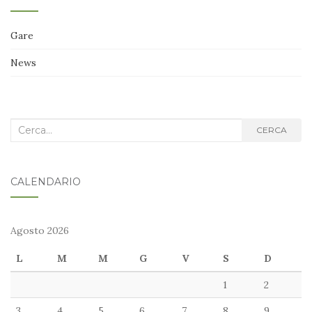
Gare
News
Cerca
CERCA
nel
blog:
CALENDARIO
Agosto 2026
L
M
M
G
V
S
D
1
2
3
4
5
6
7
8
9