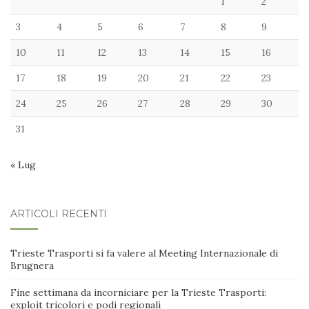
1
2
3
4
5
6
7
8
9
10
11
12
13
14
15
16
17
18
19
20
21
22
23
24
25
26
27
28
29
30
31
« Lug
ARTICOLI RECENTI
Trieste Trasporti si fa valere al Meeting Internazionale di
Brugnera
Fine settimana da incorniciare per la Trieste Trasporti:
exploit tricolori e podi regionali