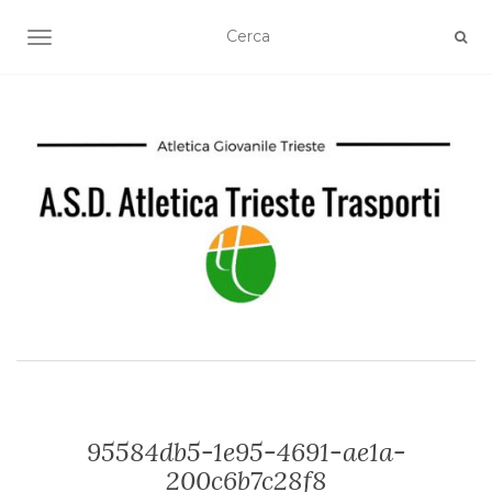
TOGGLE NAVIGATION
95584db5-1e95-4691-ae1a-
200c6b7c28f8